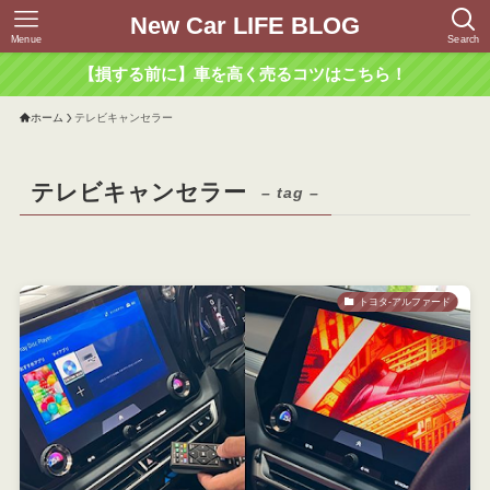
New Car LIFE BLOG
Menue
Search
【損する前に】車を高く売るコツはこちら！
ホーム
テレビキャンセラー
テレビキャンセラー
– tag –
トヨタ-アルファード