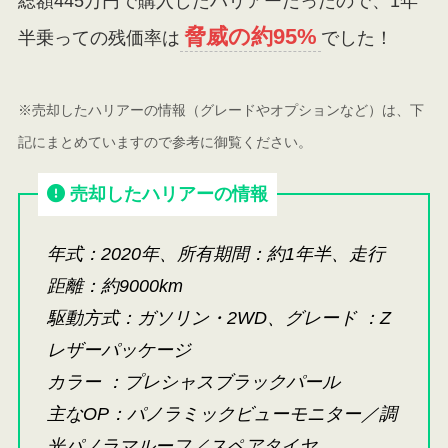
総額445万円で購入したハリアーだったので、1年
脅威の約95%
半乗っての残価率は
でした！
※売却したハリアーの情報（グレードやオプションなど）は、下
記にまとめていますので参考に御覧ください。
売却したハリアーの情報
年式
：2020年、所有期間：約1年半、走行
距離：約9000km
駆動方式
：
ガソリン・2WD、
グレード ：Z
レザーパッケージ
カラー ：プレシャスブラックパール
主なOP：パノラミックビューモニター／調
光パノラマルーフ／スペアタイヤ