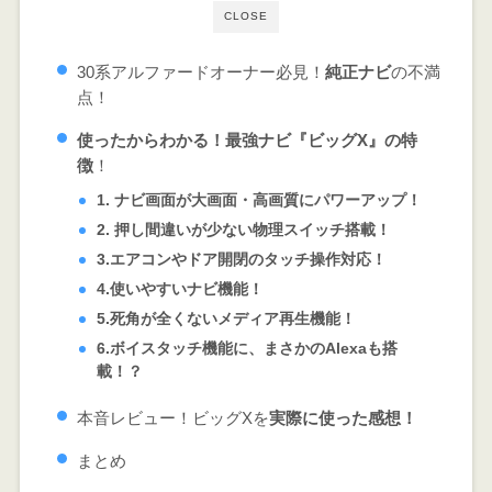
CLOSE
30系アルファードオーナー必見！
純正ナビ
の不満
点！
使ったからわかる！最強ナビ『ビッグX
』
の特
徴
！
1. ナビ画面が大画面・高画質にパワーアップ！
2. 押し間違いが少ない物理スイッチ搭載！
3.エアコンやドア開閉のタッチ操作対応！
4.使いやすいナビ機能！
5.死角が全くないメディア再生機能！
6.ボイスタッチ機能に、まさかのAlexaも搭
載！？
本音レビュー！ビッグXを
実際に使った感想！
まとめ