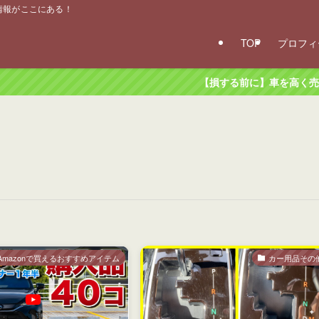
ー情報がここにある！
TOP
プロフィ
【損する前に】車を高く売るコ
Amazonで買えるおすすめアイテム
カー用品その