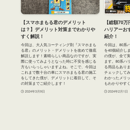
【スマホまもる君のデメリット
【総額70万
は？】デメリット対策までわかりや
ハリアーお
すく解説！
紹介！
今回は、大人気コーティング剤『スマホまも
今回は、80系
る君』のメリット・デメリットを改めて徹底
を40個紹介し
解説します！素晴らしい商品なのですが、実
の僕が、全て
際に使ってみようとなった時に不安を感じる
ます。80系ハ
方もいらっしゃいますよね。そこで、今回は
る用品もあり
これまで数十台の車にスマホまもる君の施工
チェックして
をしてきた僕が、デメリットに着目して、そ
わかったメリ
の対策までご紹介します！
もわかりやす
2024年3月9日
2024年2月1日