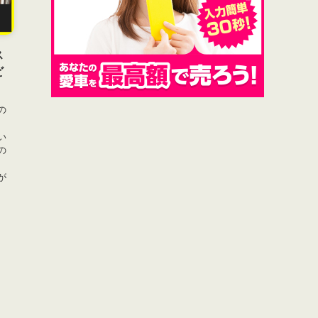
ス
ビ
の
い
の
、
ドが