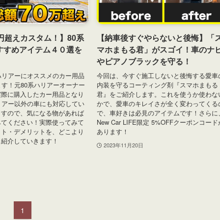
円超えカスタム！】80系
【納車後すぐやらないと後悔】「
すすめアイテム４０選を
マホまもる君」がスゴイ！車のナ
やピアノブラックを守る！
ハリアーにオススメのカー用品
今回は、今すぐ施工しないと後悔する愛車
ます！元80系ハリアーオーナー
内装を守るコーティング剤『スマホまもる
実際に購入したカー用品となり
君』をご紹介します。これを使うか使わな
リアー以外の車にも対応してい
かで、愛車のキレイさが全く変わってくる
ますので、気になる物があれば
で、車好きは必見のアイテムです！さらに
みてください！実際使ってみて
New Car LIFE限定 5%OFFクーポンコー
ット・デメリットを、どこより
あります！
く紹介していきます！
2023年11月20日
1