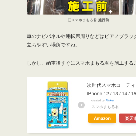
❏スマホまもる君-
施行前
車のナビパネルや運転席周りなどはピアノブラッ
立ちやすい場所ですね。
しかし、納車後すぐにスマホまもる君を施工する
次世代スマホコーティン
iPhone 12 / 13 / 14 / 1
created by
Rinker
スマホまもる君
Amazon
楽天