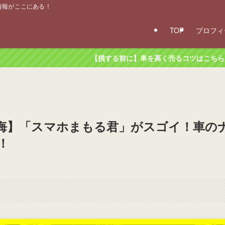
ー情報がここにある！
TOP
プロフィ
【損する前に】車を高く売るコツはこちら！
悔】「スマホまもる君」がスゴイ！車の
！