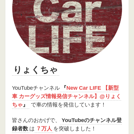
りょくちゃ
YouTubeチャンネル
『
New Car LIFE 【新型
車 カーグッズ情報発信チャンネル】@りょく
ちゃ
』
で車の情報を発信しています！
皆さんのおかげで、
YouTubeのチャンネル登
録者数
は
７万人
を突破しました！